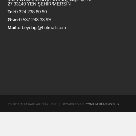
27 33140 YENİŞEHİR/MERSİN
Tel:
0 324 238 80 90
Gsm:
0 537 243 33 99
Mail:
drbeydagi@hotmail.com
(C) 2012 TÜM HAKLARI SAKLIDIR
POWERED BY
İCONIUM MÜHENDISLIK