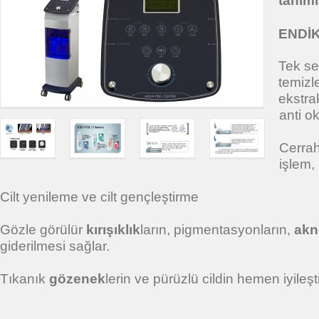
tanımla
ENDİ
Tek se
temiz
ekstra
anti o
Cerrah
işlem,
Cilt yenileme ve cilt gençleştirme
Gözle görülür
kırışıklık
ların, pigmentasyonların,
akn
giderilmesi sağlar.
Tıkanık
gözenek
lerin ve pürüzlü cildin hemen iyileşti