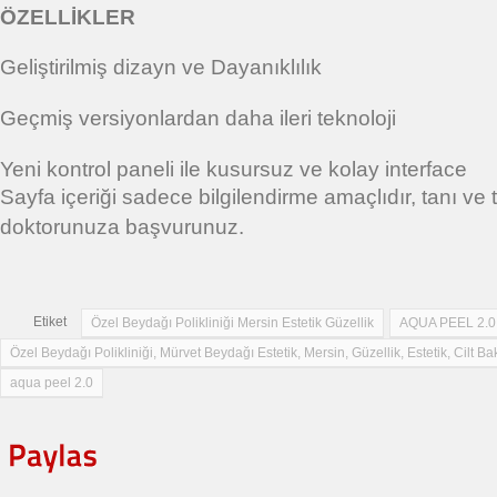
ÖZELLİKLER
Geliştirilmiş dizayn ve Dayanıklılık
Geçmiş versiyonlardan daha ileri teknoloji
Yeni kontrol paneli ile kusursuz ve kolay interface
Sayfa içeriği sadece bilgilendirme amaçlıdır, tanı ve 
doktorunuza başvurunuz.
Etiket
Özel Beydağı Polikliniği Mersin Estetik Güzellik
AQUA PEEL 2.0
Özel Beydağı Polikliniği, Mürvet Beydağı Estetik, Mersin, Güzellik, Estetik, Cilt 
aqua peel 2.0