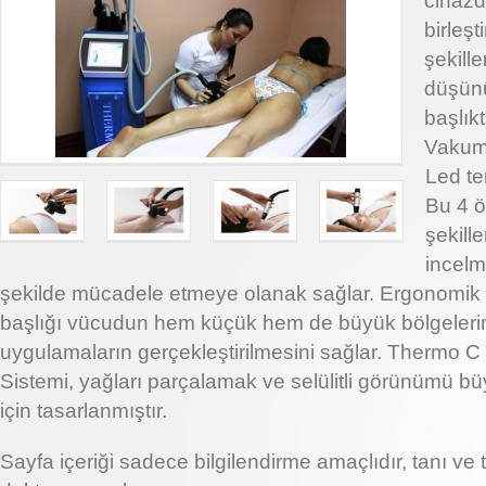
cihazd
birleş
şekille
düşünü
başlık
Vakum 
Led te
Bu 4 ö
şekill
incelme
şekilde mücadele etmeye olanak sağlar. Ergonomik o
başlığı vücudun hem küçük hem de büyük bölgelerin
uygulamaların gerçekleştirilmesini sağlar. Thermo 
Sistemi, yağları parçalamak ve selülitli görünümü b
için tasarlanmıştır.
Sayfa içeriği sadece bilgilendirme amaçlıdır, tanı ve 