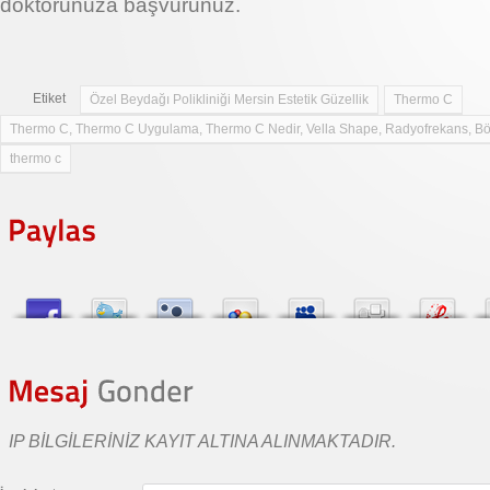
doktorunuza başvurunuz.
Etiket
Özel Beydağı Polikliniği Mersin Estetik Güzellik
Thermo C
Thermo C, Thermo C Uygulama, Thermo C Nedir, Vella Shape, Radyofrekans, Bölge
Mersin
thermo c
IP BILGILERINIZ KAYIT ALTINA ALINMAKTADIR.