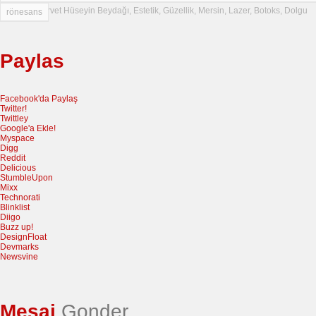
Doktor, Mürvet Hüseyin Beydağı, Estetik, Güzellik, Mersin, Lazer, Botoks, Dolgu
rönesans
Paylas
Facebook'da Paylaş
Twitter!
Twittley
Google'a Ekle!
Myspace
Digg
Reddit
Delicious
StumbleUpon
Mixx
Technorati
Blinklist
Diigo
Buzz up!
DesignFloat
Devmarks
Newsvine
Mesaj
Gonder