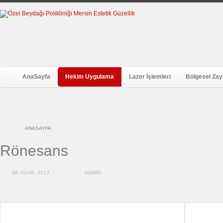
AnaSayfa
Hekim Uygulama
Lazer İşlemleri
Bölgesel Zayı
ANASAYFA
Rönesans
06 OCAK, 2013
ADMIN