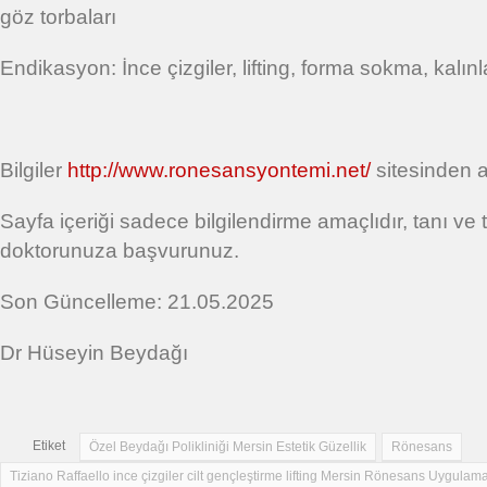
göz torbaları
Endikasyon: İnce çizgiler, lifting, forma sokma, kalın
Bilgiler
http://www.ronesansyontemi.net/
sitesinden al
Sayfa içeriği sadece bilgilendirme amaçlıdır, tanı ve 
doktorunuza başvurunuz.
Son Güncelleme: 21.05.2025
Dr Hüseyin Beydağı
Etiket
Özel Beydağı Polikliniği Mersin Estetik Güzellik
Rönesans
Tiziano Raffaello ince çizgiler cilt gençleştirme lifting Mersin Rönesans Uygulamal