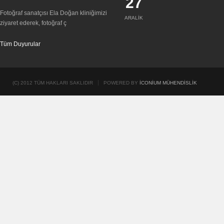
27
Fotoğraf sanatçısı Ela Doğan kliniğimizi
ARALIK
ziyaret ederek, fotoğraf ç
Tüm Duyurular
(C) 2012 TÜM HAKLARI SAKLIDIR
POWERED BY
İCONIUM MÜHENDISLIK