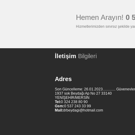
Hemen Arayın!
0 
Hizmetlerimizden sınırsız şekilde ya
İletişim
Bilgileri
Adres
Son Güncelleme: 26.01.2023.............. Güvenevl
1937 sok Beydağı Ap No 27 33140
YENİŞEHİR/MERSİN
Tel:
0 324 238 80 90
Gsm:
0 537 243 33 99
Mail:
drbeydagi@hotmail.com