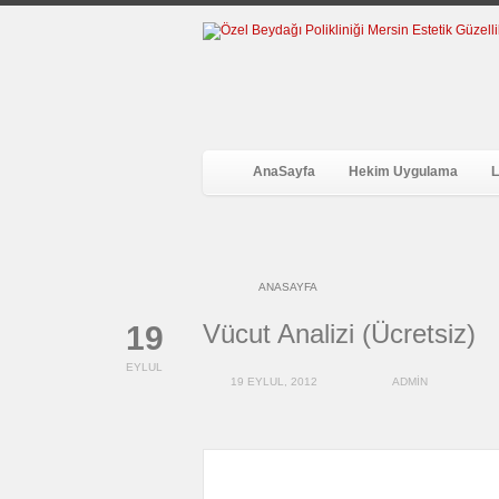
AnaSayfa
Hekim Uygulama
L
ANASAYFA
Vücut Analizi (Ücretsiz)
19
EYLUL
19 EYLUL, 2012
ADMIN