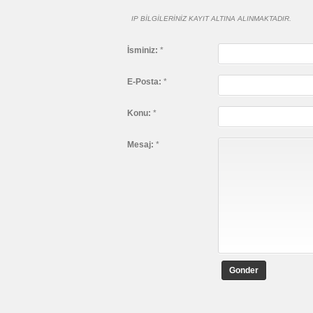
IP BILGILERINIZ KAYIT ALTINA ALINMAKTADIR.
İsminiz:
*
E-Posta:
*
Konu:
*
Mesaj:
*
Gonder