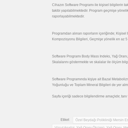
Cihazın Software Programı ile kişisel bilgilerin taki
takibi yapılabilmektedir. Program geçmişe yönelik 
raporlayabilmektedir.
Programdan alınan raporların içeriğinde; Kişisel
Kompozisyonu Bilgileri, Geçmişe yönelik en az 5 ö
Software Programı Body Mass Indeks, Yağ Oranı, T
Skalalarını göstermekte ve skalalar ile ölçüm bilgi
Software Programında kişiye ait Bazal Metabolizma 
Yoğunluğu ve Toplam Mineral Bilgileri de yer alm
Sayfa içeriği sadece bilgilendirme amaçlıdır, tan
Etiket
Özel Beydağı Polikliniği Mersin Es
Vücut Analizi, Yağ Oranı Ölçümü, Yağ Oranı, Mer