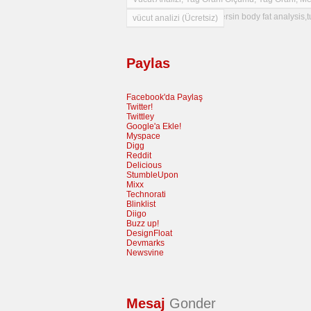
loss,mersin slimming,mersin body fat analysis,t
vücut analizi (Ücretsiz)
Paylas
Facebook'da Paylaş
Twitter!
Twittley
Google'a Ekle!
Myspace
Digg
Reddit
Delicious
StumbleUpon
Mixx
Technorati
Blinklist
Diigo
Buzz up!
DesignFloat
Devmarks
Newsvine
Mesaj
Gonder