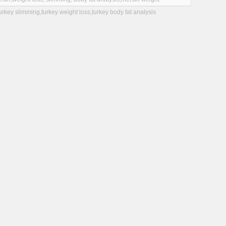
urkey slimming,turkey weight loss,turkey body fat analysis