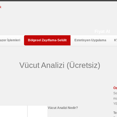
Fiyat Al
azer İşlemleri
Bölgesel Zayıflama-Selülit
Estetisyen Uygulama
K
Vücut Analizi (Ücretsiz)
Öz
So
ma
Y
Vücut Analizi Nedir?
Te