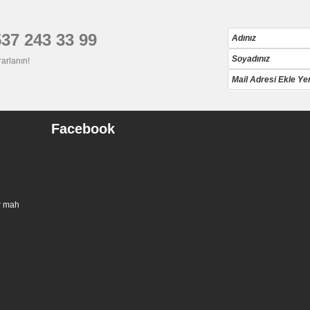
537 243 33 99
rarlanın!
Facebook
er mah