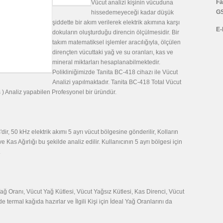
Fa
Vücut analizi kişinin vücuduna
G
hissedemeyeceği kadar düşük
şiddette bir akım verilerek elektrik akımına karşı
E-
dokuların oluşturduğu direncin ölçülmesidir. Bir
takım matematiksel işlemler aracılığıyla, ölçülen
dirençten vücuttaki yağ ve su oranları, kas ve
mineral miktarları hesaplanabilmektedir.
Polikliniğimizde Tanita BC-418 cihazı ile Vücut
Analizi yapılmaktadır. Tanita BC-418 Total Vücut
 ) Analiz yapabilen Profesyonel bir üründür.
r, 50 kHz elektrik akımı 5 ayrı vücut bölgesine gönderilir, Kolların
Kas Ağırlığı bu şekilde analiz edilir. Kullanıcının 5 ayrı bölgesi için
.
ağ Oranı, Vücut Yağ Kütlesi, Vücut Yağsız Kütlesi, Kas Direnci, Vücut
 termal kağıda hazırlar ve İlgili Kişi için İdeal Yağ Oranlarını da