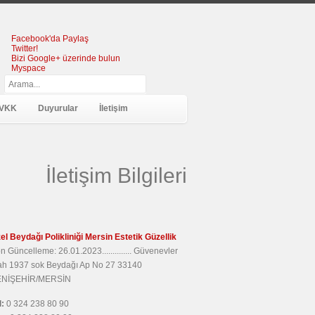
Facebook'da Paylaş
Twitter!
Bizi Google+ üzerinde bulun
Myspace
VKK
Duyurular
İletişim
İletişim Bilgileri
el Beydağı Polikliniği Mersin Estetik Güzellik
n Güncelleme: 26.01.2023.............. Güvenevler
h 1937 sok Beydağı Ap No 27 33140
ENİŞEHİR/MERSİN
l:
0 324 238 80 90