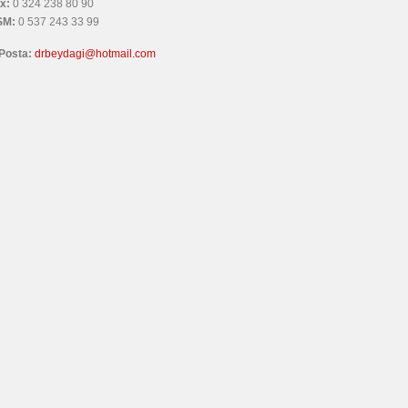
x:
0 324 238 80 90
SM:
0 537 243 33 99
Posta:
drbeydagi@hotmail.com