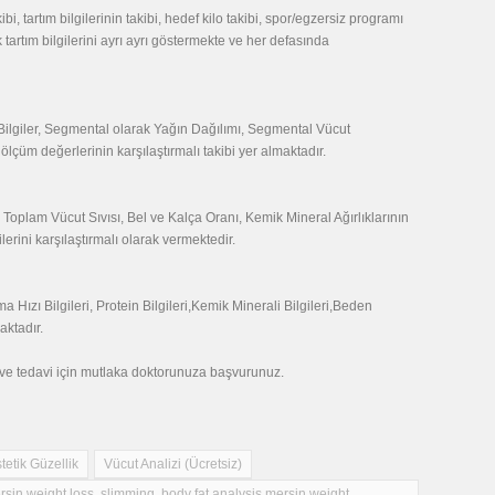
bi, tartım bilgilerinin takibi, hedef kilo takibi, spor/egzersiz programı
tartım bilgilerini ayrı ayrı göstermekte ve her defasında
 Bilgiler, Segmental olarak Yağın Dağılımı, Segmental Vücut
lçüm değerlerinin karşılaştırmalı takibi yer almaktadır.
oplam Vücut Sıvısı, Bel ve Kalça Oranı, Kemik Mineral Ağırlıklarının
lerini karşılaştırmalı olarak vermektedir.
Hızı Bilgileri, Protein Bilgileri,Kemik Minerali Bilgileri,Beden
aktadır.
ı ve tedavi için mutlaka doktorunuza başvurunuz.
tetik Güzellik
Vücut Analizi (Ücretsiz)
sin,weight loss, slimming, body fat analysis,mersin weight