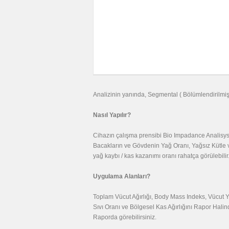
Analizinin yanında, Segmental ( Bölümlendirilmiş
Nasıl Yapılır?
Cihazın çalışma prensibi Bio Impadance Analisys'di
Bacakların ve Gövdenin Yağ Oranı, Yağsız Kütle ve 
yağ kaybı / kas kazanımı oranı rahatça görülebilir
Uygulama Alanları?
Toplam Vücut Ağırlığı, Body Mass Indeks, Vücut Y
Sıvı Oranı ve Bölgesel Kas Ağırlığını Rapor Halinde
Raporda görebilirsiniz.