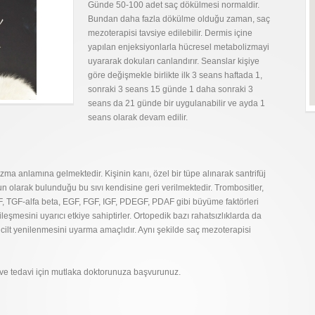
Günde 50-100 adet saç dökülmesi normaldir.
Bundan daha fazla dökülme olduğu zaman, saç
mezoterapisi tavsiye edilebilir. Dermis içine
yapılan enjeksiyonlarla hücresel metabolizmayi
uyararak dokuları canlandırır. Seanslar kişiye
göre değişmekle birlikte ilk 3 seans haftada 1,
sonraki 3 seans 15 günde 1 daha sonraki 3
seans da 21 günde bir uygulanabilir ve ayda 1
seans olarak devam edilir.
ma anlamına gelmektedir. Kişinin kanı, özel bir tüpe alınarak santrifüj
un olarak bulunduğu bu sıvı kendisine geri verilmektedir. Trombositler,
GF, TGF-alfa beta, EGF, FGF, IGF, PDEGF, PDAF gibi büyüme faktörleri
eşmesini uyarıcı etkiye sahiptirler. Ortopedik bazı rahatsızlıklarda da
, cilt yenilenmesini uyarma amaçlıdır. Aynı şekilde saç mezoterapisi
ı ve tedavi için mutlaka doktorunuza başvurunuz.