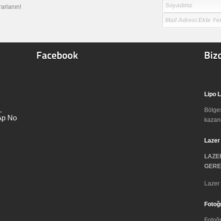
rarlanın!
Lipo L
.
Bölges
Ap No
kazand
Lazer
LAZE
GERE
Lazer 
Fotoğ
Fotoğr