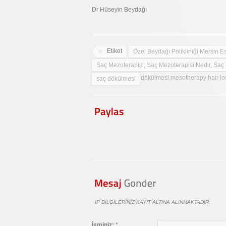
Dr Hüseyin Beydağı
Etiket
Özel Beydağı Polikliniği Mersin Es
Saç Mezoterapisi, Saç Mezoterapisi Nedir, Sa
PRP,mersin saç dökülmesi,mesotherapy hair los
saç dökülmesi
IP BILGILERINIZ KAYIT ALTINA ALINMAKTADIR.
İsminiz:
*