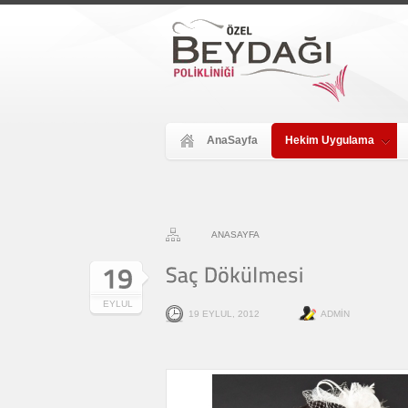
AnaSayfa
Hekim Uygulama
ANASAYFA
EYLUL
19 EYLUL, 2012
ADMIN