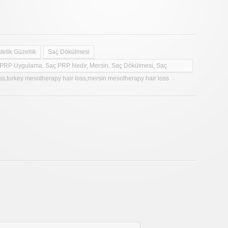
tetik Güzellik
Saç Dökülmesi
ç PRP Uygulama, Saç PRP Nedir, Mersin, Saç Dökülmesi, Saç
s,turkey mesotherapy hair loss,mersin mesotherapy hair loss