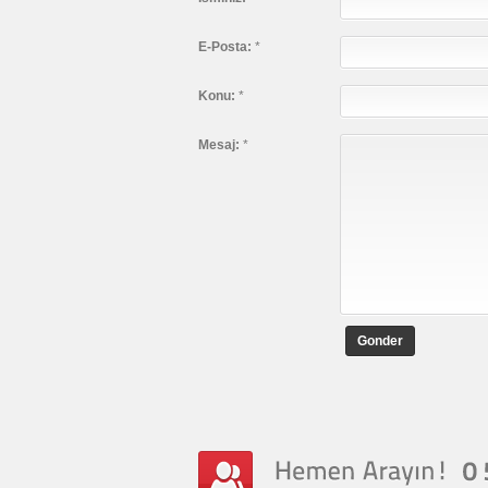
E-Posta:
*
Konu:
*
Mesaj:
*
Gonder