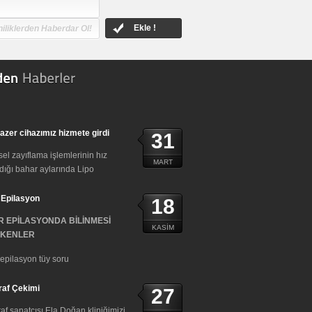
Ekle !
azer cihazımız hizmete girdi
31
el zayıflama işlemlerinin hız
MART
ığı bahar aylarında Lipo
 Epilasyon
18
R EPİLASYONDA BİLİNMESİ
KASIM
KENLER
epilasyon tüy soru
raf Çekimi
27
af sanatçısı Ela Doğan kliniğimizi