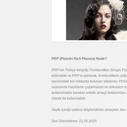
PRP (Platelet Rich Plasma) Nedir?
PRP’nin Türkçe karşılığı Trombositten Zengin Plaz
edilmekte ve PRP’si ayrılarak, trombositlerin yoğ
içerisindeki bol miktarda bulunan sitokinler, PD
sayesinde hücrelerin çoğalmasını ve dokuların iyil
kullanılmakla beraber estetik amaçlı kullanımları
olarak da kullanılabilir.
Sayfa içeriği sadece bilgilendirme amaçlıdır, tan
Son Güncelleme: 21.05.2025